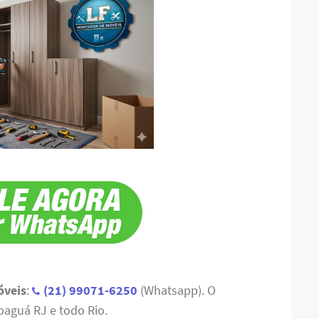
óveis
:
(21) 99071-6250
(Whatsapp). O
aguá RJ e todo Rio.