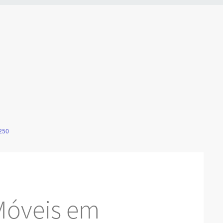
250
Móveis em