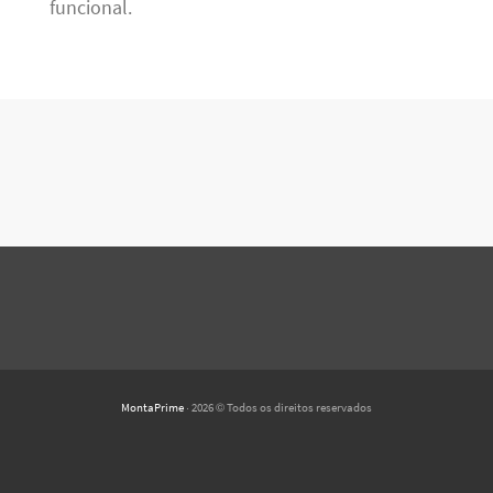
funcional.
MontaPrime
· 2026 © Todos os direitos reservados