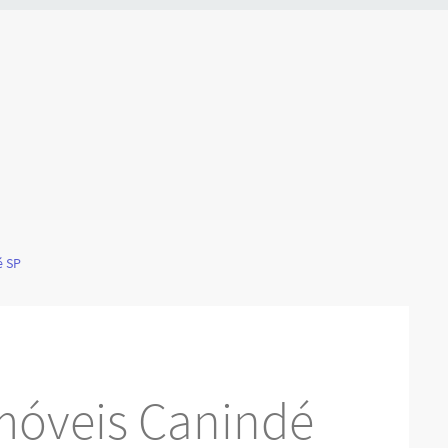
é SP
móveis Canindé