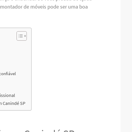
m montador de móveis pode ser uma boa
 confiável
ssional
m Canindé SP