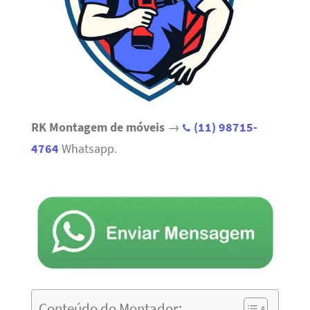
RK Montagem de móveis
→
(11) 98715-
4764
Whatsapp.
Conteúdo do Montador: