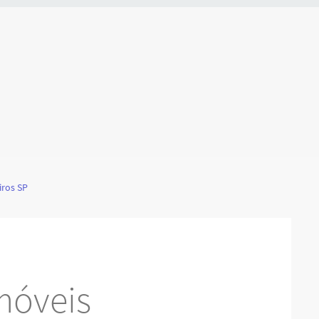
iros SP
móveis