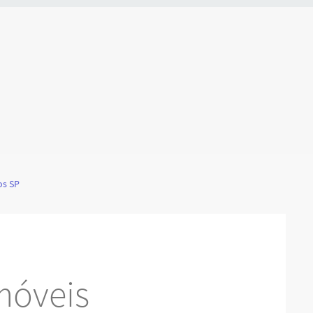
os SP
móveis