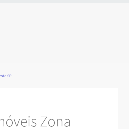
este SP
móveis Zona